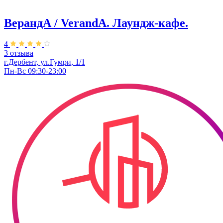
ВерандА / VerandA. ​Лаундж-кафе.
4
3 отзыва
г.Дербент, ул.Гумри, 1/1
Пн-Вс 09:30-23:00