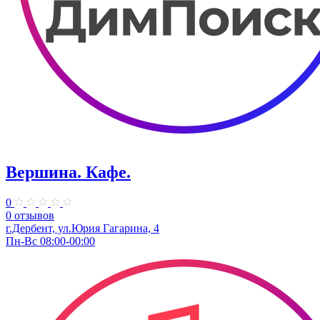
Вершина. Кафе.
0
0 отзывов
г.Дербент, ул.Юрия Гагарина, 4
Пн-Вс 08:00-00:00