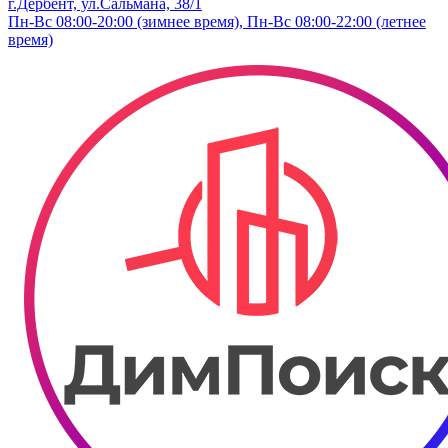
г.Дербент, ​ул.​Сальмана, 38/1
Пн-Вс 08:00-20:00 (зимнее время), Пн-Вс 08:00-22:00 (летнее
время)