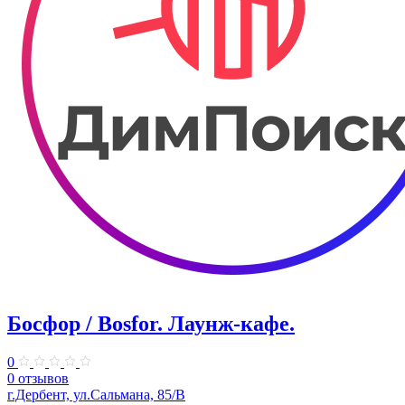
Босфор / Bosfor. ​Лаунж-кафе.
0
0 отзывов
г.Дербент, ул.​Сальмана, 85/В