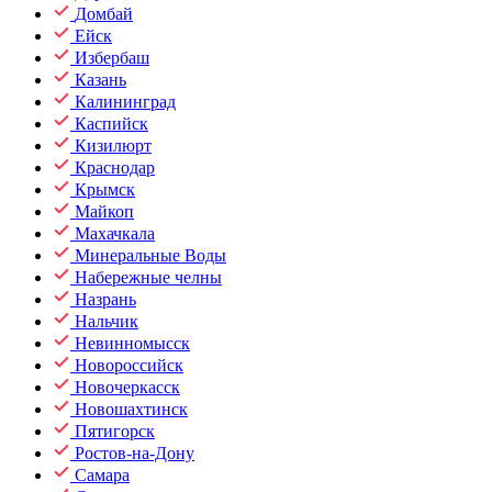
Домбай
Ейск
Избербаш
Казань
Калининград
Каспийск
Кизилюрт
Краснодар
Крымск
Майкоп
Махачкала
Минеральные Воды
Набережные челны
Назрань
Нальчик
Невинномысск
Новороссийск
Новочеркасск
Новошахтинск
Пятигорск
Ростов-на-Дону
Самара