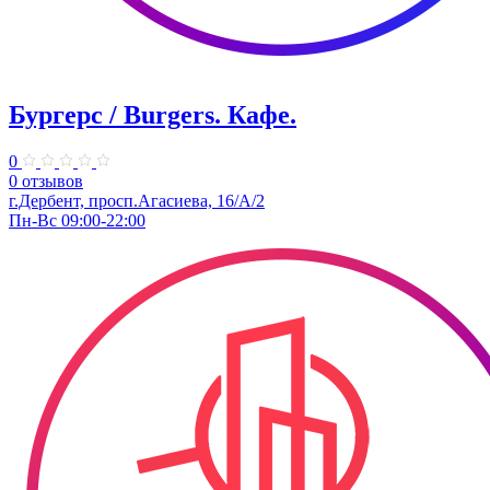
Бургерс / Burgers. Кафе.
0
0 отзывов
г.Дербент, ​просп.Агасиева, 16/А/2
Пн-Вс 09:00-22:00