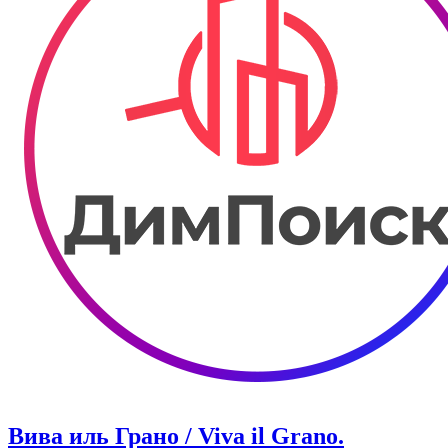
Вива иль Грано / Viva il Grano.