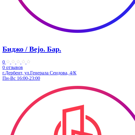
Биджо / Bejo. ​Бар.
0
0 отзывов
г.Дербент, ​ул.Генерала Сеидова, 4/К
Пн-Вс 16:00-23:00