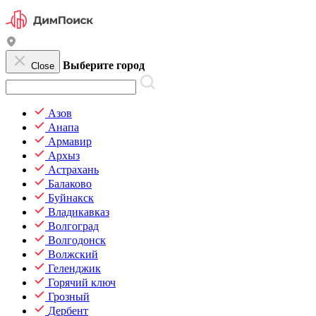
Выберите город
Close
Азов
Анапа
Армавир
Архыз
Астрахань
Балаково
Буйнакск
Владикавказ
Волгоград
Волгодонск
Волжский
Геленджик
Горячий ключ
Грозный
Дербент