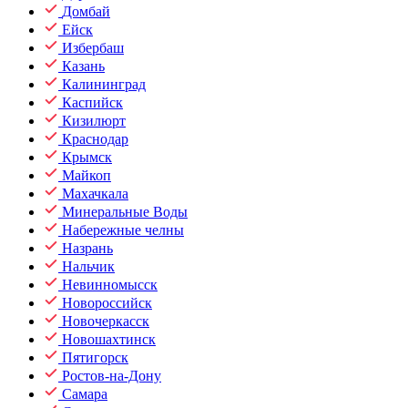
Домбай
Ейск
Избербаш
Казань
Калининград
Каспийск
Кизилюрт
Краснодар
Крымск
Майкоп
Махачкала
Минеральные Воды
Набережные челны
Назрань
Нальчик
Невинномысск
Новороссийск
Новочеркасск
Новошахтинск
Пятигорск
Ростов-на-Дону
Самара