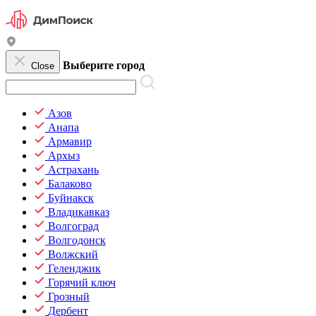
Выберите город
Close
Азов
Анапа
Армавир
Архыз
Астрахань
Балаково
Буйнакск
Владикавказ
Волгоград
Волгодонск
Волжский
Геленджик
Горячий ключ
Грозный
Дербент