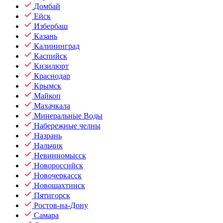
Домбай
Ейск
Избербаш
Казань
Калининград
Каспийск
Кизилюрт
Краснодар
Крымск
Майкоп
Махачкала
Минеральные Воды
Набережные челны
Назрань
Нальчик
Невинномысск
Новороссийск
Новочеркасск
Новошахтинск
Пятигорск
Ростов-на-Дону
Самара