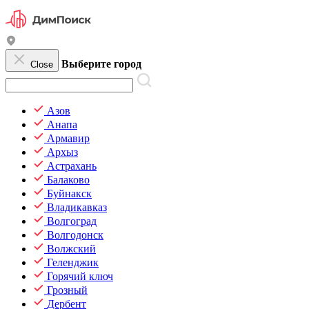
Выберите город
Close
Азов
Анапа
Армавир
Архыз
Астрахань
Балаково
Буйнакск
Владикавказ
Волгоград
Волгодонск
Волжский
Геленджик
Горячий ключ
Грозный
Дербент