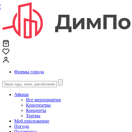
е
Фирмы города
Афиша
Все мероприятия
Кинотеатры
Концерты
Театры
Моб.приложение
Погода
Поддержка