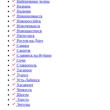
Набережные челны
Назрань
Нальчик
Невинномысск
Новороссийск
Новочеркасск
Новошахтинск
Пятигорск
Ростов-на-Дону
Самара
Саратов
Славянск-на-Кубани
Сочи
Ставрополь
Таганрог
Туапсе
Усть-Лабинск
Хасавюрт
Черкесск
Шахты
Элиста
Энгельс