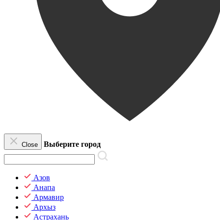
Выберите город
Close
Азов
Анапа
Армавир
Архыз
Астрахань