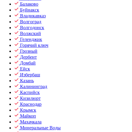
Балаково
Буйнакск
Владикавказ
Волгоград
Волгодонск
Волжский
Геленджик
Горячий ключ
Грозный
Дербент
Домбай
Ейск
Избербаш
Казань
Калининград
Каспийск
Кизилюрт
Краснодар
Крымск
Майкоп
Махачкала
Минеральные Воды