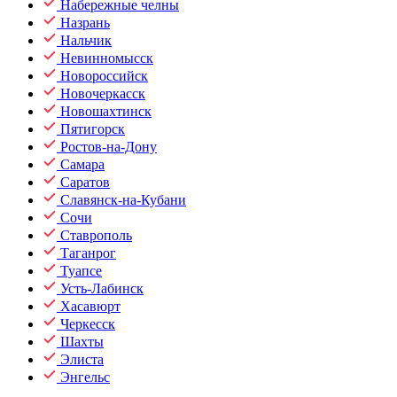
Набережные челны
Назрань
Нальчик
Невинномысск
Новороссийск
Новочеркасск
Новошахтинск
Пятигорск
Ростов-на-Дону
Самара
Саратов
Славянск-на-Кубани
Сочи
Ставрополь
Таганрог
Туапсе
Усть-Лабинск
Хасавюрт
Черкесск
Шахты
Элиста
Энгельс