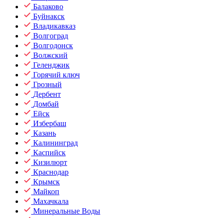
Балаково
Буйнакск
Владикавказ
Волгоград
Волгодонск
Волжский
Геленджик
Горячий ключ
Грозный
Дербент
Домбай
Ейск
Избербаш
Казань
Калининград
Каспийск
Кизилюрт
Краснодар
Крымск
Майкоп
Махачкала
Минеральные Воды