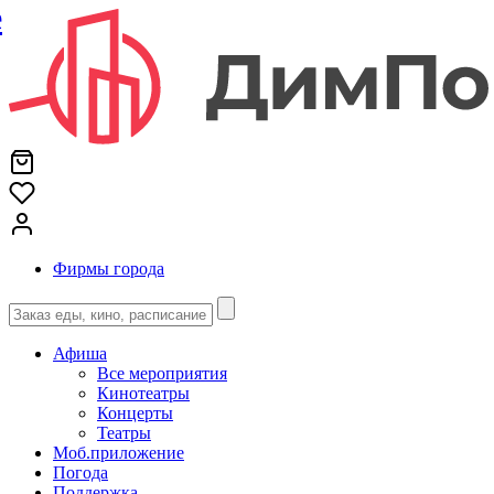
е
Фирмы города
Афиша
Все мероприятия
Кинотеатры
Концерты
Театры
Моб.приложение
Погода
Поддержка