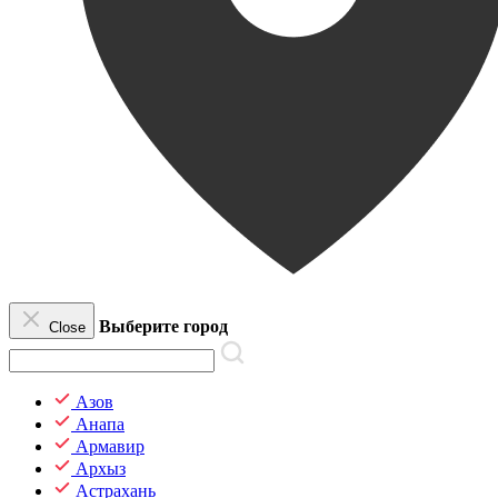
Выберите город
Close
Азов
Анапа
Армавир
Архыз
Астрахань