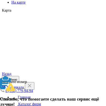
На карте
Карта
Назад
Меню
Выберите номер
Махачкала
8 (938) 779-94-94
Главная
Спасибо, что помогаете сделать наш сервис ещё
Отменить
лучше!
Каталог фирм