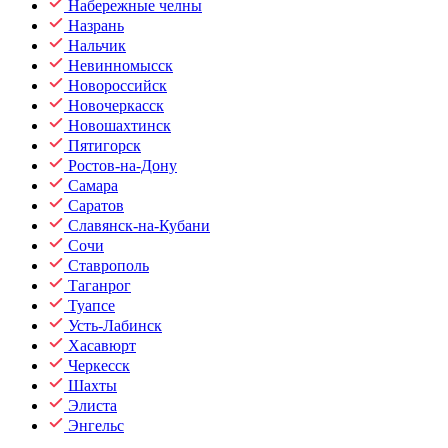
Набережные челны
Назрань
Нальчик
Невинномысск
Новороссийск
Новочеркасск
Новошахтинск
Пятигорск
Ростов-на-Дону
Самара
Саратов
Славянск-на-Кубани
Сочи
Ставрополь
Таганрог
Туапсе
Усть-Лабинск
Хасавюрт
Черкесск
Шахты
Элиста
Энгельс