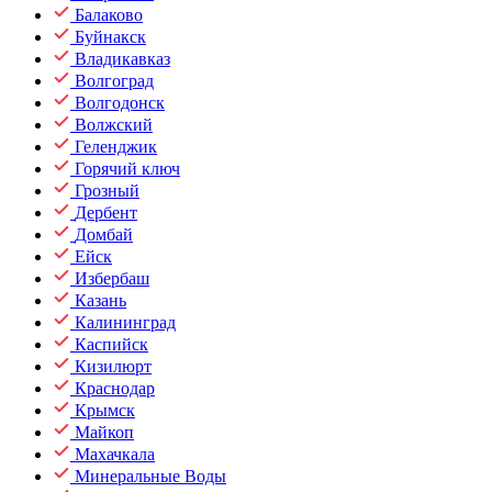
Балаково
Буйнакск
Владикавказ
Волгоград
Волгодонск
Волжский
Геленджик
Горячий ключ
Грозный
Дербент
Домбай
Ейск
Избербаш
Казань
Калининград
Каспийск
Кизилюрт
Краснодар
Крымск
Майкоп
Махачкала
Минеральные Воды