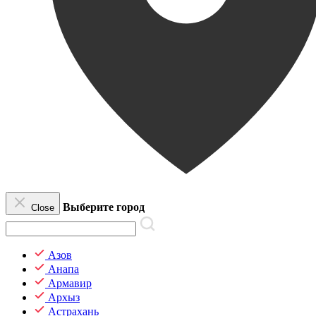
Выберите город
Close
Азов
Анапа
Армавир
Архыз
Астрахань