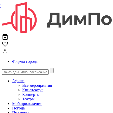
е
Фирмы города
Афиша
Все мероприятия
Кинотеатры
Концерты
Театры
Моб.приложение
Погода
Поддержка