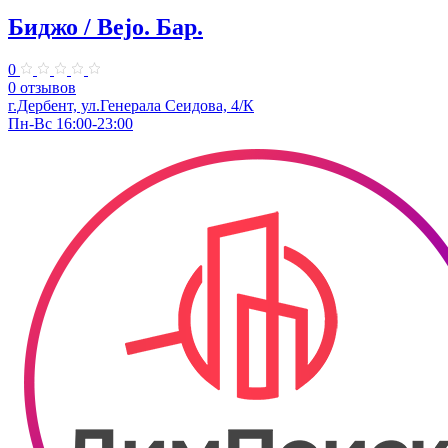
Биджо / Bejo. ​Бар.
0
0 отзывов
г.Дербент, ​ул.Генерала Сеидова, 4/К
Пн-Вс 16:00-23:00