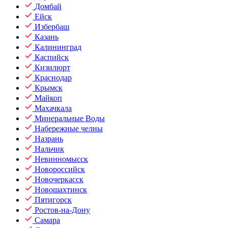
Домбай
Ейск
Избербаш
Казань
Калининград
Каспийск
Кизилюрт
Краснодар
Крымск
Майкоп
Махачкала
Минеральные Воды
Набережные челны
Назрань
Нальчик
Невинномысск
Новороссийск
Новочеркасск
Новошахтинск
Пятигорск
Ростов-на-Дону
Самара