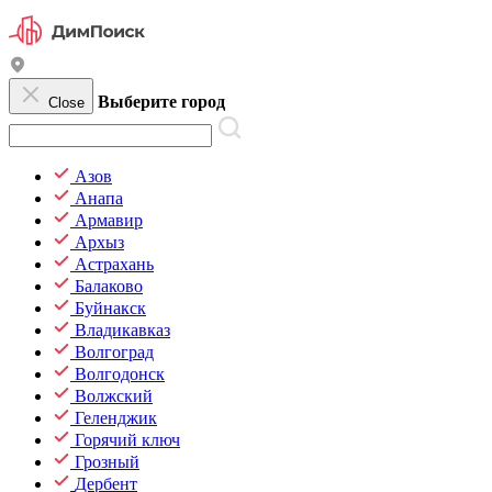
Выберите город
Close
Азов
Анапа
Армавир
Архыз
Астрахань
Балаково
Буйнакск
Владикавказ
Волгоград
Волгодонск
Волжский
Геленджик
Горячий ключ
Грозный
Дербент