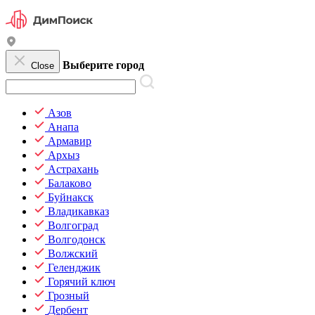
Выберите город
Close
Азов
Анапа
Армавир
Архыз
Астрахань
Балаково
Буйнакск
Владикавказ
Волгоград
Волгодонск
Волжский
Геленджик
Горячий ключ
Грозный
Дербент