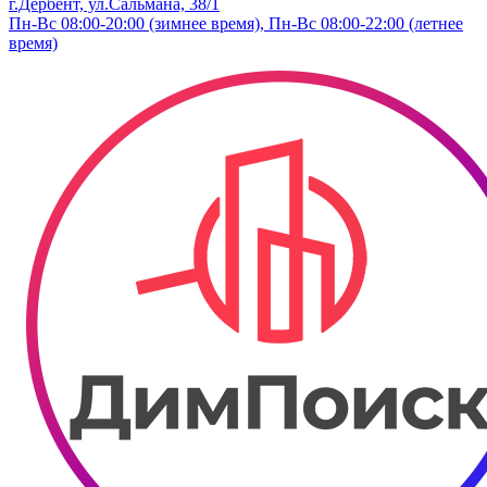
г.Дербент, ​ул.​Сальмана, 38/1
Пн-Вс 08:00-20:00 (зимнее время), Пн-Вс 08:00-22:00 (летнее
время)