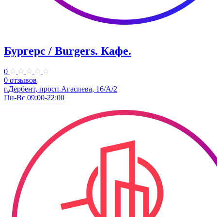
Бургерс / Burgers. Кафе.
0
0 отзывов
г.Дербент, ​просп.Агасиева, 16/А/2
Пн-Вс 09:00-22:00