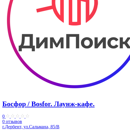
Босфор / Bosfor. ​Лаунж-кафе.
0
0 отзывов
г.Дербент, ул.​Сальмана, 85/В