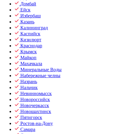
Домбай
Ейск
Избербаш
Казань
Калининград
Каспийск
Кизилюрт
Краснодар
Крымск
Майкоп
Махачкала
Минеральные Воды
Набережные челны
Назрань
Нальчик
Невинномысск
Новороссийск
Новочеркасск
Новошахтинск
Пятигорск
Ростов-на-Дону
Самара