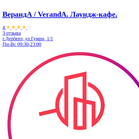
ВерандА / VerandA. ​Лаундж-кафе.
4
3 отзыва
г.Дербент, ул.Гумри, 1/1
Пн-Вс 09:30-23:00