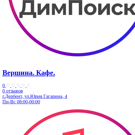
Вершина. Кафе.
0
0 отзывов
г.Дербент, ул.Юрия Гагарина, 4
Пн-Вс 08:00-00:00