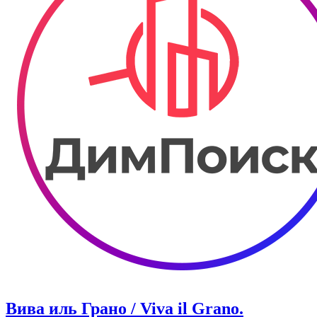
Вива иль Грано / Viva il Grano.