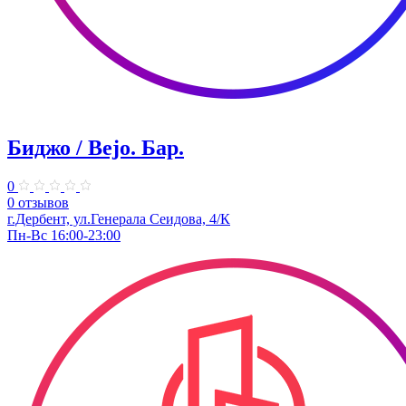
Биджо / Bejo. ​Бар.
0
0 отзывов
г.Дербент, ​ул.Генерала Сеидова, 4/К
Пн-Вс 16:00-23:00