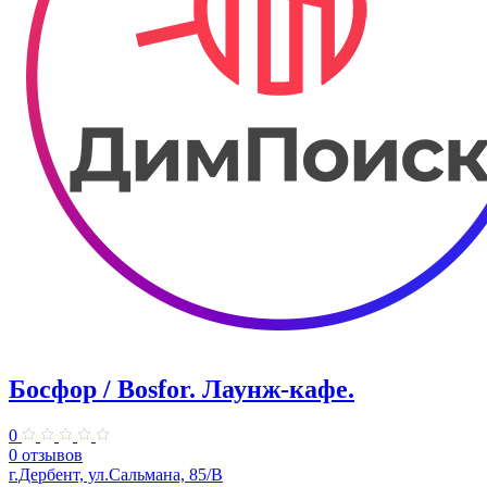
Босфор / Bosfor. ​Лаунж-кафе.
0
0 отзывов
г.Дербент, ул.​Сальмана, 85/В