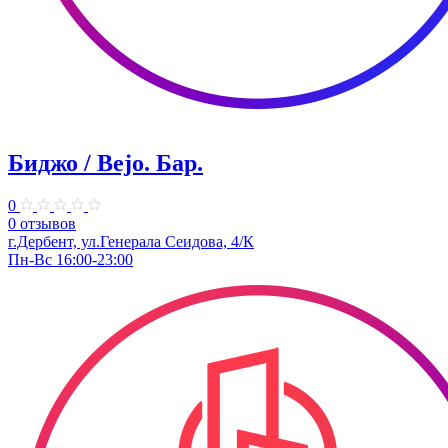
Биджо / Bejo. ​Бар.
0
0 отзывов
г.Дербент, ​ул.Генерала Сеидова, 4/К
Пн-Вс 16:00-23:00