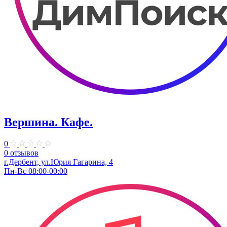
Вершина. Кафе.
0
0 отзывов
г.Дербент, ул.Юрия Гагарина, 4
Пн-Вс 08:00-00:00