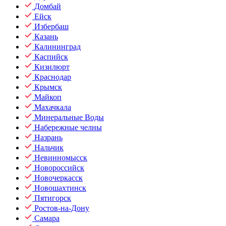
Домбай
Ейск
Избербаш
Казань
Калининград
Каспийск
Кизилюрт
Краснодар
Крымск
Майкоп
Махачкала
Минеральные Воды
Набережные челны
Назрань
Нальчик
Невинномысск
Новороссийск
Новочеркасск
Новошахтинск
Пятигорск
Ростов-на-Дону
Самара