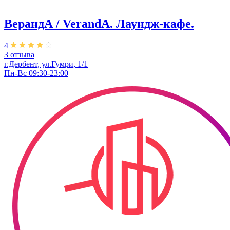
ВерандА / VerandA. ​Лаундж-кафе.
4
3 отзыва
г.Дербент, ул.Гумри, 1/1
Пн-Вс 09:30-23:00