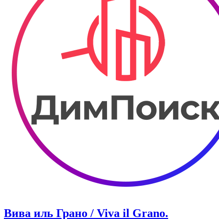
Вива иль Грано / Viva il Grano.