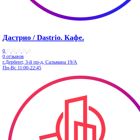
Дастрио / Dastrio. Кафе.
0
0 отзывов
г.Дербент, 3-й пр-д, Сальмана 19/А
Пн-Вс 11:00-22:45