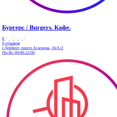
Бургерс / Burgers. Кафе.
0
0 отзывов
г.Дербент, ​просп.Агасиева, 16/А/2
Пн-Вс 09:00-22:00