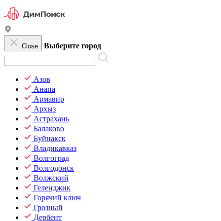
Выберите город
Close
Азов
Анапа
Армавир
Архыз
Астрахань
Балаково
Буйнакск
Владикавказ
Волгоград
Волгодонск
Волжский
Геленджик
Горячий ключ
Грозный
Дербент