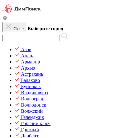
Выберите город
Close
Азов
Анапа
Армавир
Архыз
Астрахань
Балаково
Буйнакск
Владикавказ
Волгоград
Волгодонск
Волжский
Геленджик
Горячий ключ
Грозный
Дербент