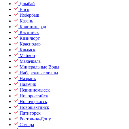
Домбай
Ейск
Избербаш
Казань
Калининград
Каспийск
Кизилюрт
Краснодар
Крымск
Майкоп
Махачкала
Минеральные Воды
Набережные челны
Назрань
Нальчик
Невинномысск
Новороссийск
Новочеркасск
Новошахтинск
Пятигорск
Ростов-на-Дону
Самара