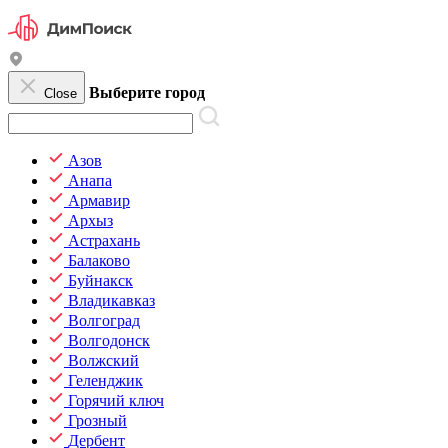
Выберите город
Close
Азов
Анапа
Армавир
Архыз
Астрахань
Балаково
Буйнакск
Владикавказ
Волгоград
Волгодонск
Волжский
Геленджик
Горячий ключ
Грозный
Дербент