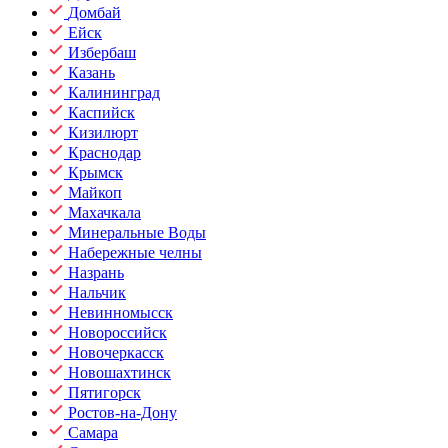
Домбай
Ейск
Избербаш
Казань
Калининград
Каспийск
Кизилюрт
Краснодар
Крымск
Майкоп
Махачкала
Минеральные Воды
Набережные челны
Назрань
Нальчик
Невинномысск
Новороссийск
Новочеркасск
Новошахтинск
Пятигорск
Ростов-на-Дону
Самара