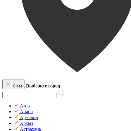
Выберите город
Close
Азов
Анапа
Армавир
Архыз
Астрахань