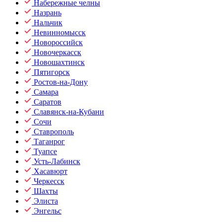
Набережные челны
Назрань
Нальчик
Невинномысск
Новороссийск
Новочеркасск
Новошахтинск
Пятигорск
Ростов-на-Дону
Самара
Саратов
Славянск-на-Кубани
Сочи
Ставрополь
Таганрог
Туапсе
Усть-Лабинск
Хасавюрт
Черкесск
Шахты
Элиста
Энгельс