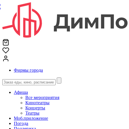
е
Фирмы города
Афиша
Все мероприятия
Кинотеатры
Концерты
Театры
Моб.приложение
Погода
Поддержка