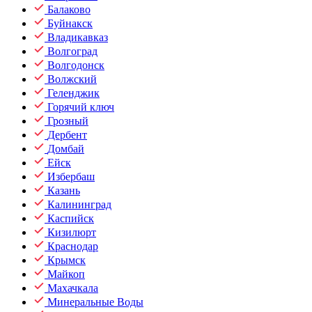
Балаково
Буйнакск
Владикавказ
Волгоград
Волгодонск
Волжский
Геленджик
Горячий ключ
Грозный
Дербент
Домбай
Ейск
Избербаш
Казань
Калининград
Каспийск
Кизилюрт
Краснодар
Крымск
Майкоп
Махачкала
Минеральные Воды