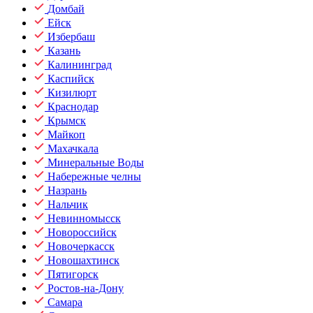
Домбай
Ейск
Избербаш
Казань
Калининград
Каспийск
Кизилюрт
Краснодар
Крымск
Майкоп
Махачкала
Минеральные Воды
Набережные челны
Назрань
Нальчик
Невинномысск
Новороссийск
Новочеркасск
Новошахтинск
Пятигорск
Ростов-на-Дону
Самара