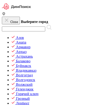
Выберите город
Close
Азов
Анапа
Армавир
Архыз
Астрахань
Балаково
Буйнакск
Владикавказ
Волгоград
Волгодонск
Волжский
Геленджик
Горячий ключ
Грозный
Дербент