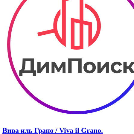
Вива иль Грано / Viva il Grano.