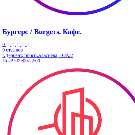
Бургерс / Burgers. Кафе.
0
0 отзывов
г.Дербент, ​просп.Агасиева, 16/А/2
Пн-Вс 09:00-22:00