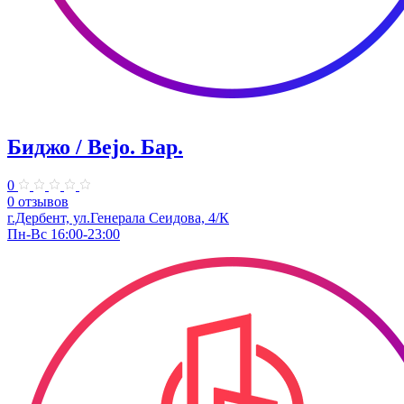
Биджо / Bejo. ​Бар.
0
0 отзывов
г.Дербент, ​ул.Генерала Сеидова, 4/К
Пн-Вс 16:00-23:00