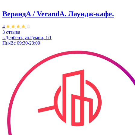
ВерандА / VerandA. ​Лаундж-кафе.
4
3 отзыва
г.Дербент, ул.Гумри, 1/1
Пн-Вс 09:30-23:00