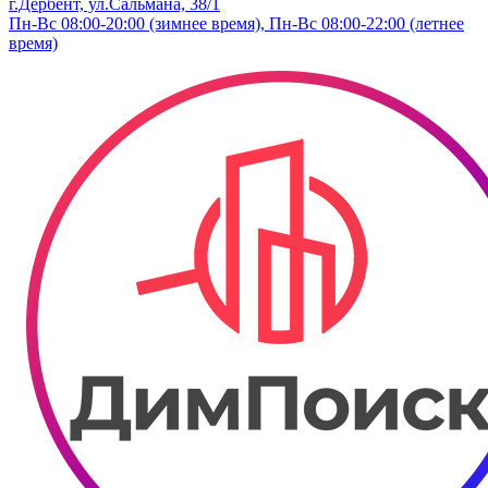
г.Дербент, ​ул.​Сальмана, 38/1
Пн-Вс 08:00-20:00 (зимнее время), Пн-Вс 08:00-22:00 (летнее
время)