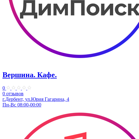
Вершина. Кафе.
0
0 отзывов
г.Дербент, ул.Юрия Гагарина, 4
Пн-Вс 08:00-00:00