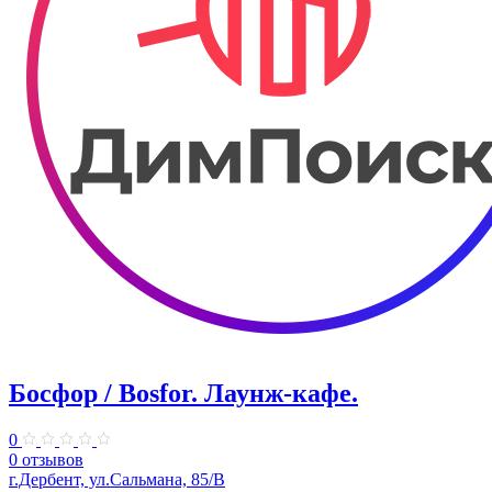
Босфор / Bosfor. ​Лаунж-кафе.
0
0 отзывов
г.Дербент, ул.​Сальмана, 85/В