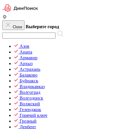
Выберите город
Close
Азов
Анапа
Армавир
Архыз
Астрахань
Балаково
Буйнакск
Владикавказ
Волгоград
Волгодонск
Волжский
Геленджик
Горячий ключ
Грозный
Дербент