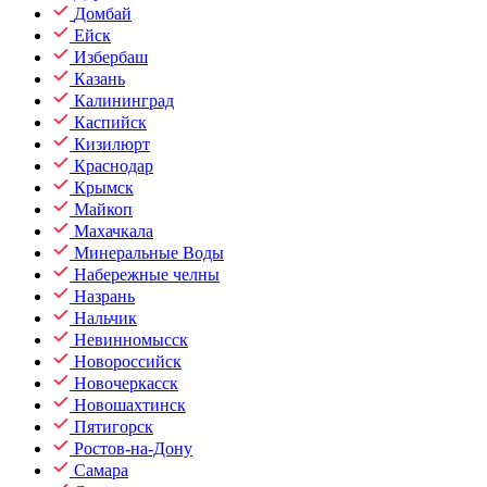
Домбай
Ейск
Избербаш
Казань
Калининград
Каспийск
Кизилюрт
Краснодар
Крымск
Майкоп
Махачкала
Минеральные Воды
Набережные челны
Назрань
Нальчик
Невинномысск
Новороссийск
Новочеркасск
Новошахтинск
Пятигорск
Ростов-на-Дону
Самара