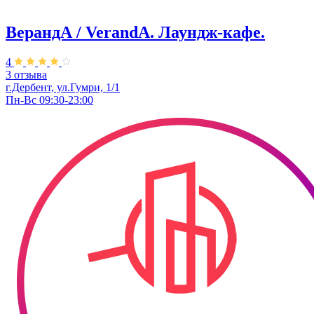
ВерандА / VerandA. ​Лаундж-кафе.
4
3 отзыва
г.Дербент, ул.Гумри, 1/1
Пн-Вс 09:30-23:00