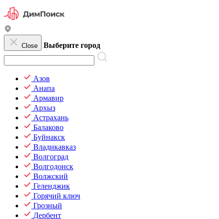
Выберите город
Close
Азов
Анапа
Армавир
Архыз
Астрахань
Балаково
Буйнакск
Владикавказ
Волгоград
Волгодонск
Волжский
Геленджик
Горячий ключ
Грозный
Дербент