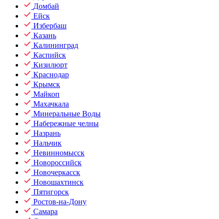
Домбай
Ейск
Избербаш
Казань
Калининград
Каспийск
Кизилюрт
Краснодар
Крымск
Майкоп
Махачкала
Минеральные Воды
Набережные челны
Назрань
Нальчик
Невинномысск
Новороссийск
Новочеркасск
Новошахтинск
Пятигорск
Ростов-на-Дону
Самара