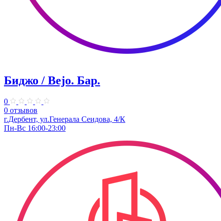
Биджо / Bejo. ​Бар.
0
0 отзывов
г.Дербент, ​ул.Генерала Сеидова, 4/К
Пн-Вс 16:00-23:00