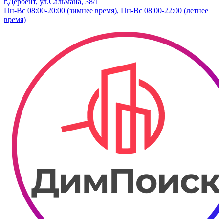
г.Дербент, ​ул.​Сальмана, 38/1
Пн-Вс 08:00-20:00 (зимнее время), Пн-Вс 08:00-22:00 (летнее
время)