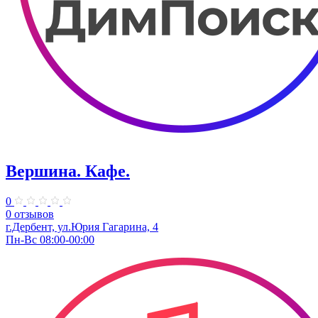
Вершина. Кафе.
0
0 отзывов
г.Дербент, ул.Юрия Гагарина, 4
Пн-Вс 08:00-00:00