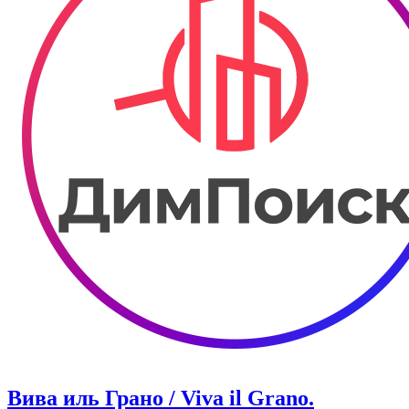
Вива иль Грано / Viva il Grano.