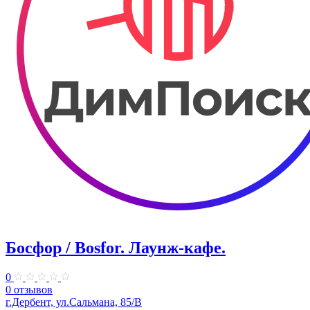
Босфор / Bosfor. ​Лаунж-кафе.
0
0 отзывов
г.Дербент, ул.​Сальмана, 85/В