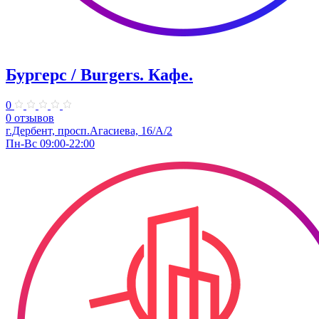
Бургерс / Burgers. Кафе.
0
0 отзывов
г.Дербент, ​просп.Агасиева, 16/А/2
Пн-Вс 09:00-22:00