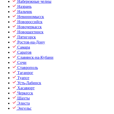
Набережные челны
Назрань
Нальчик
Невинномысск
Новороссийск
Новочеркасск
Новошахтинск
Пятигорск
Ростов-на-Дону
Самара
Саратов
Славянск-на-Кубани
Сочи
Ставрополь
Таганрог
Туапсе
Усть-Лабинск
Хасавюрт
Черкесск
Шахты
Элиста
Энгельс