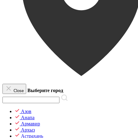
Выберите город
Close
Азов
Анапа
Армавир
Архыз
Астрахань