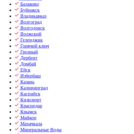
Балаково
Буйнакск
Владикавказ
Волгоград
Волгодонск
Волжский
Геленджик
Горячий ключ
Грозный
Дербент
Домбай
Ейск
Избербаш
Казань
Калининград
Каспийск
Кизилюрт
Краснодар
Крымск
Майкоп
Махачкала
Минеральные Воды