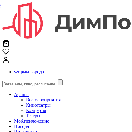
е
Фирмы города
Афиша
Все мероприятия
Кинотеатры
Концерты
Театры
Моб.приложение
Погода
Поддержка