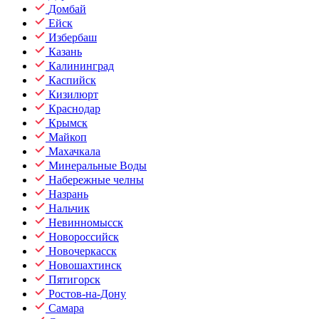
Домбай
Ейск
Избербаш
Казань
Калининград
Каспийск
Кизилюрт
Краснодар
Крымск
Майкоп
Махачкала
Минеральные Воды
Набережные челны
Назрань
Нальчик
Невинномысск
Новороссийск
Новочеркасск
Новошахтинск
Пятигорск
Ростов-на-Дону
Самара