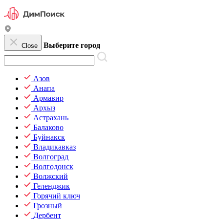
Выберите город
Close
Азов
Анапа
Армавир
Архыз
Астрахань
Балаково
Буйнакск
Владикавказ
Волгоград
Волгодонск
Волжский
Геленджик
Горячий ключ
Грозный
Дербент