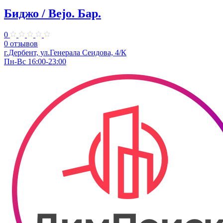
Биджо / Bejo. ​Бар.
0
0 отзывов
г.Дербент, ​ул.Генерала Сеидова, 4/К
Пн-Вс 16:00-23:00