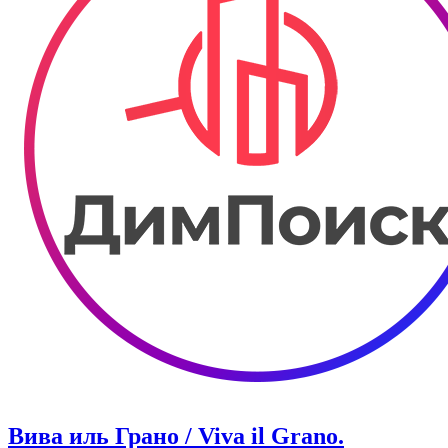
Вива иль Грано / Viva il Grano.