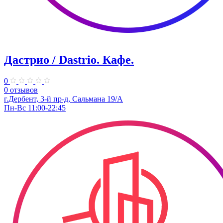
Дастрио / Dastrio. Кафе.
0
0 отзывов
г.Дербент, 3-й пр-д, Сальмана 19/А
Пн-Вс 11:00-22:45