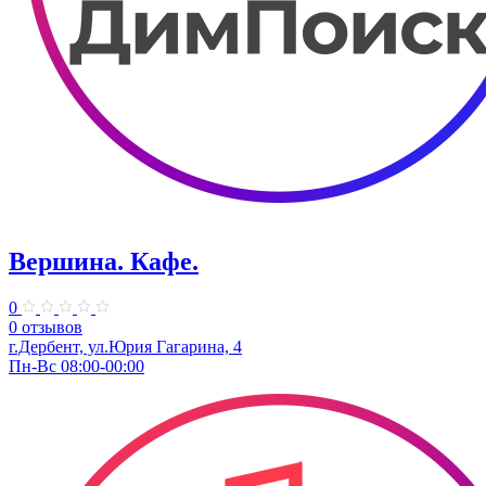
Вершина. Кафе.
0
0 отзывов
г.Дербент, ул.Юрия Гагарина, 4
Пн-Вс 08:00-00:00