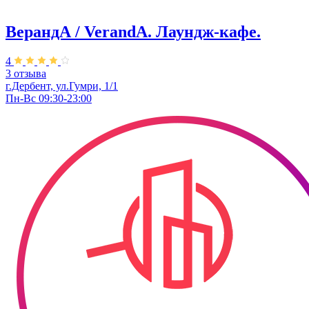
ВерандА / VerandA. ​Лаундж-кафе.
4
3 отзыва
г.Дербент, ул.Гумри, 1/1
Пн-Вс 09:30-23:00