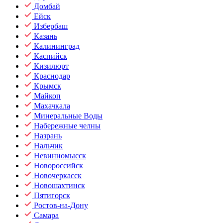
Домбай
Ейск
Избербаш
Казань
Калининград
Каспийск
Кизилюрт
Краснодар
Крымск
Майкоп
Махачкала
Минеральные Воды
Набережные челны
Назрань
Нальчик
Невинномысск
Новороссийск
Новочеркасск
Новошахтинск
Пятигорск
Ростов-на-Дону
Самара