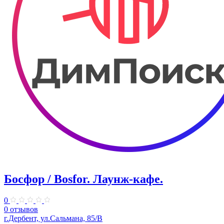
Босфор / Bosfor. ​Лаунж-кафе.
0
0 отзывов
г.Дербент, ул.​Сальмана, 85/В