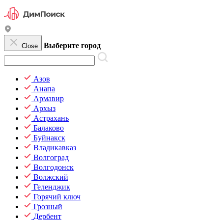
Выберите город
Close
Азов
Анапа
Армавир
Архыз
Астрахань
Балаково
Буйнакск
Владикавказ
Волгоград
Волгодонск
Волжский
Геленджик
Горячий ключ
Грозный
Дербент