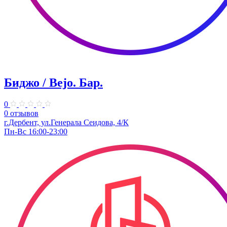
Биджо / Bejo. ​Бар.
0
0 отзывов
г.Дербент, ​ул.Генерала Сеидова, 4/К
Пн-Вс 16:00-23:00