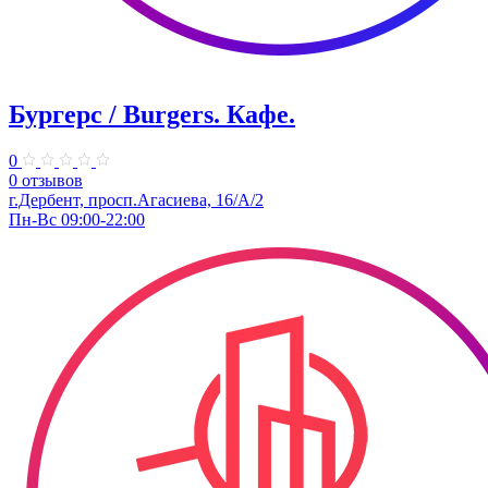
Бургерс / Burgers. Кафе.
0
0 отзывов
г.Дербент, ​просп.Агасиева, 16/А/2
Пн-Вс 09:00-22:00