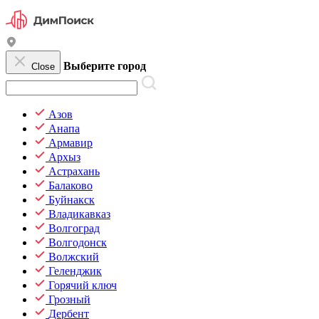
Выберите город
Close
Азов
Анапа
Армавир
Архыз
Астрахань
Балаково
Буйнакск
Владикавказ
Волгоград
Волгодонск
Волжский
Геленджик
Горячий ключ
Грозный
Дербент