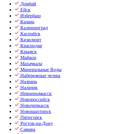
Домбай
Ейск
Избербаш
Казань
Калининград
Каспийск
Кизилюрт
Краснодар
Крымск
Майкоп
Махачкала
Минеральные Воды
Набережные челны
Назрань
Нальчик
Невинномысск
Новороссийск
Новочеркасск
Новошахтинск
Пятигорск
Ростов-на-Дону
Самара