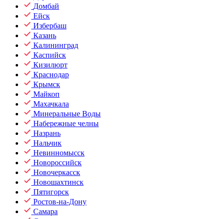
Домбай
Ейск
Избербаш
Казань
Калининград
Каспийск
Кизилюрт
Краснодар
Крымск
Майкоп
Махачкала
Минеральные Воды
Набережные челны
Назрань
Нальчик
Невинномысск
Новороссийск
Новочеркасск
Новошахтинск
Пятигорск
Ростов-на-Дону
Самара