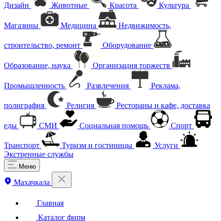
Дизайн
Животные
Красота
Культура
Магазины
Медицина
Недвижимость,
строительство, ремонт
Оборудование
Образование, наука
Организация торжеств
Промышленность
Развлечения
Реклама,
полиграфия
Религия
Рестораны и кафе, доставка
еды
СМИ
Социальная помощь
Спорт
Транспорт
Туризм и гостиницы
Услуги
Экстренные службы
Меню
Махачкала
Главная
Каталог фирм