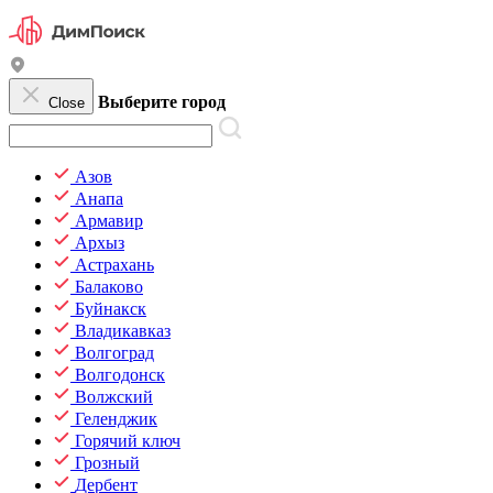
Выберите город
Close
Азов
Анапа
Армавир
Архыз
Астрахань
Балаково
Буйнакск
Владикавказ
Волгоград
Волгодонск
Волжский
Геленджик
Горячий ключ
Грозный
Дербент