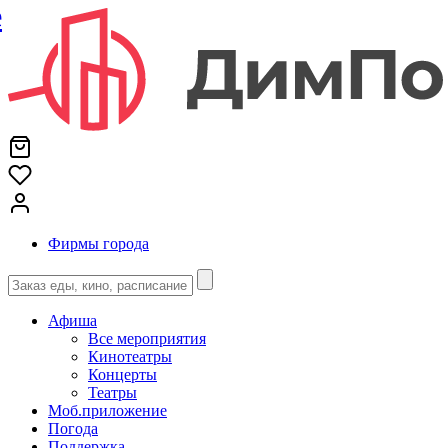
е
Фирмы города
Афиша
Все мероприятия
Кинотеатры
Концерты
Театры
Моб.приложение
Погода
Поддержка