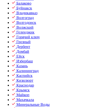
Балаково
Буйнакск
Владикавказ
Волгоград
Волгодонск
Волжский
Геленджик
Горячий ключ
Грозный
Дербент
Домбай
Ейск
Избербаш
Казань
Калининград
Каспийск
Кизилюрт
Краснодар
Крымск
Майкоп
Махачкала
Минеральные Воды