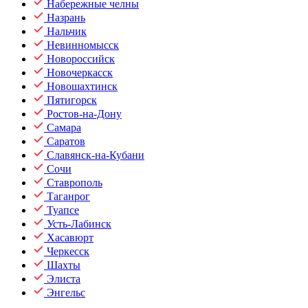
Набережные челны
Назрань
Нальчик
Невинномысск
Новороссийск
Новочеркасск
Новошахтинск
Пятигорск
Ростов-на-Дону
Самара
Саратов
Славянск-на-Кубани
Сочи
Ставрополь
Таганрог
Туапсе
Усть-Лабинск
Хасавюрт
Черкесск
Шахты
Элиста
Энгельс