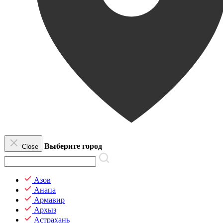
Выберите город
Close
Азов
Анапа
Армавир
Архыз
Астрахань