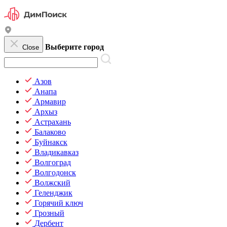
Выберите город
Close
Азов
Анапа
Армавир
Архыз
Астрахань
Балаково
Буйнакск
Владикавказ
Волгоград
Волгодонск
Волжский
Геленджик
Горячий ключ
Грозный
Дербент