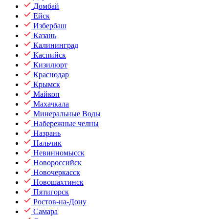
Домбай
Ейск
Избербаш
Казань
Калининград
Каспийск
Кизилюрт
Краснодар
Крымск
Майкоп
Махачкала
Минеральные Воды
Набережные челны
Назрань
Нальчик
Невинномысск
Новороссийск
Новочеркасск
Новошахтинск
Пятигорск
Ростов-на-Дону
Самара