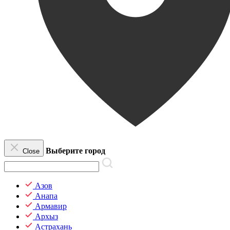
Выберите город
Close
Азов
Анапа
Армавир
Архыз
Астрахань