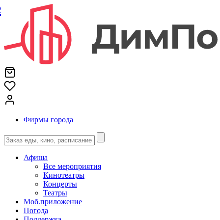
е
Фирмы города
Афиша
Все мероприятия
Кинотеатры
Концерты
Театры
Моб.приложение
Погода
Поддержка