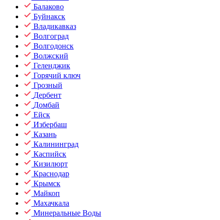
Балаково
Буйнакск
Владикавказ
Волгоград
Волгодонск
Волжский
Геленджик
Горячий ключ
Грозный
Дербент
Домбай
Ейск
Избербаш
Казань
Калининград
Каспийск
Кизилюрт
Краснодар
Крымск
Майкоп
Махачкала
Минеральные Воды