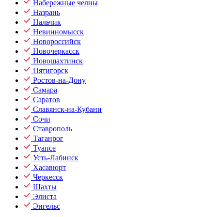
Набережные челны
Назрань
Нальчик
Невинномысск
Новороссийск
Новочеркасск
Новошахтинск
Пятигорск
Ростов-на-Дону
Самара
Саратов
Славянск-на-Кубани
Сочи
Ставрополь
Таганрог
Туапсе
Усть-Лабинск
Хасавюрт
Черкесск
Шахты
Элиста
Энгельс