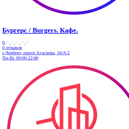
Бургерс / Burgers. Кафе.
0
0 отзывов
г.Дербент, ​просп.Агасиева, 16/А/2
Пн-Вс 09:00-22:00