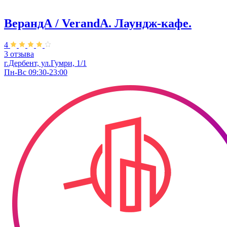
ВерандА / VerandA. ​Лаундж-кафе.
4
3 отзыва
г.Дербент, ул.Гумри, 1/1
Пн-Вс 09:30-23:00