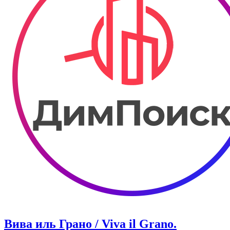
Вива иль Грано / Viva il Grano.