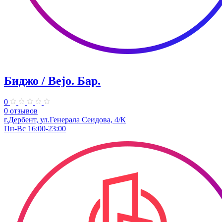
Биджо / Bejo. ​Бар.
0
0 отзывов
г.Дербент, ​ул.Генерала Сеидова, 4/К
Пн-Вс 16:00-23:00