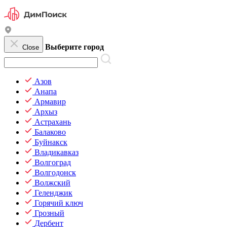
Выберите город
Close
Азов
Анапа
Армавир
Архыз
Астрахань
Балаково
Буйнакск
Владикавказ
Волгоград
Волгодонск
Волжский
Геленджик
Горячий ключ
Грозный
Дербент