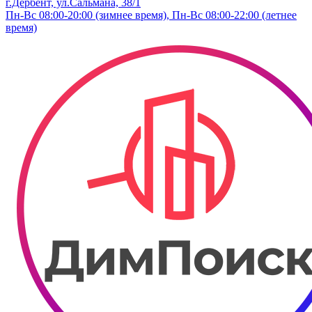
г.Дербент, ​ул.​Сальмана, 38/1
Пн-Вс 08:00-20:00 (зимнее время), Пн-Вс 08:00-22:00 (летнее
время)