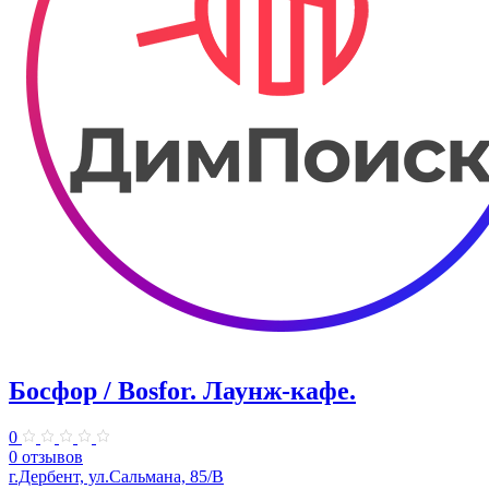
Босфор / Bosfor. ​Лаунж-кафе.
0
0 отзывов
г.Дербент, ул.​Сальмана, 85/В