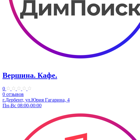
Вершина. Кафе.
0
0 отзывов
г.Дербент, ул.Юрия Гагарина, 4
Пн-Вс 08:00-00:00