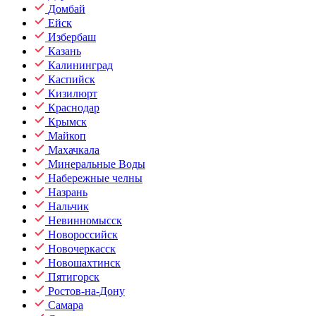
Домбай
Ейск
Избербаш
Казань
Калининград
Каспийск
Кизилюрт
Краснодар
Крымск
Майкоп
Махачкала
Минеральные Воды
Набережные челны
Назрань
Нальчик
Невинномысск
Новороссийск
Новочеркасск
Новошахтинск
Пятигорск
Ростов-на-Дону
Самара