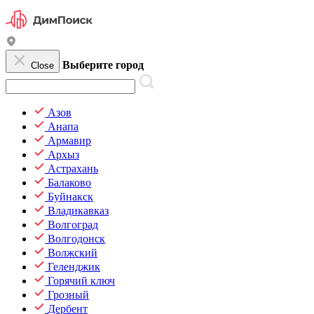
Выберите город
Close
Азов
Анапа
Армавир
Архыз
Астрахань
Балаково
Буйнакск
Владикавказ
Волгоград
Волгодонск
Волжский
Геленджик
Горячий ключ
Грозный
Дербент