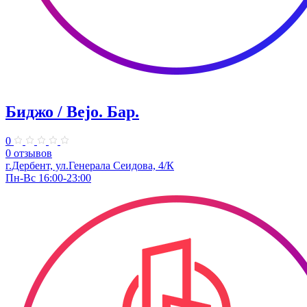
Биджо / Bejo. ​Бар.
0
0 отзывов
г.Дербент, ​ул.Генерала Сеидова, 4/К
Пн-Вс 16:00-23:00