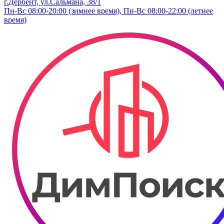
г.Дербент, ​ул.​Сальмана, 38/1
Пн-Вс 08:00-20:00 (зимнее время), Пн-Вс 08:00-22:00 (летнее
время)