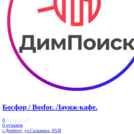
Босфор / Bosfor. ​Лаунж-кафе.
0
0 отзывов
г.Дербент, ул.​Сальмана, 85/В