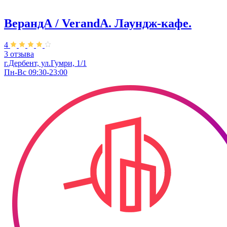
ВерандА / VerandA. ​Лаундж-кафе.
4
3 отзыва
г.Дербент, ул.Гумри, 1/1
Пн-Вс 09:30-23:00