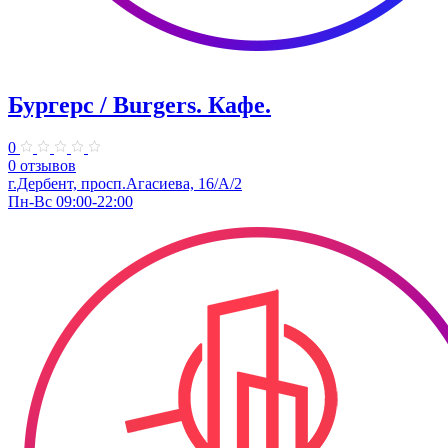
Бургерс / Burgers. Кафе.
0
0 отзывов
г.Дербент, ​просп.Агасиева, 16/А/2
Пн-Вс 09:00-22:00