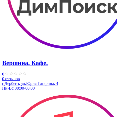
Вершина. Кафе.
0
0 отзывов
г.Дербент, ул.Юрия Гагарина, 4
Пн-Вс 08:00-00:00