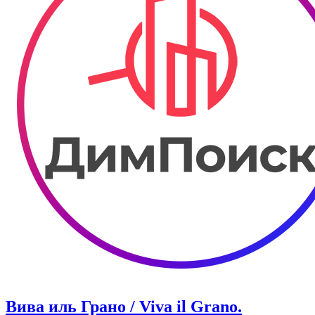
Вива иль Грано / Viva il Grano.