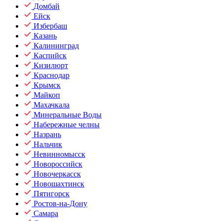
Домбай
Ейск
Избербаш
Казань
Калининград
Каспийск
Кизилюрт
Краснодар
Крымск
Майкоп
Махачкала
Минеральные Воды
Набережные челны
Назрань
Нальчик
Невинномысск
Новороссийск
Новочеркасск
Новошахтинск
Пятигорск
Ростов-на-Дону
Самара