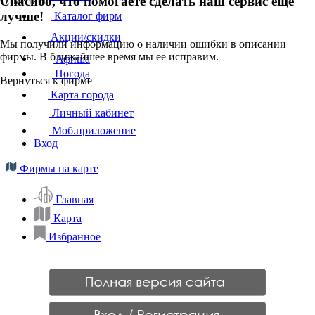
Спасибо, что помогаете сделать наш сервис ещё
Отменить
лучше!
Каталог фирм
Акции/скидки
Мы получили информацию о наличии ошибки в описании
фирмы. В ближайшее время мы ее исправим.
Афиша
Погода
Вернуться к фирме
Карта города
Личный кабинет
Моб.приложение
Вход
Фирмы на карте
Главная
Карта
Избранное