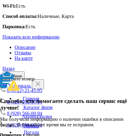
Wi-Fi:
Есть
Способ оплаты:
Наличные, Карта
Парковка:
Есть
Показать всю информацию
Описание
Отзывы
На карте
Назад
Меню
Выберите номер
Махачкала
8 (8722) 21-45-95
Главная
Спасибо, что помогаете сделать наш сервис ещё
8 (928) 046-00-94
лучше!
Каталог фирм
8 (928) 566-00-94
Акции/скидки
Мы получили информацию о наличии ошибки в описании
фирмы. В ближайшее время мы ее исправим.
8 (928) 056-00-94
Афиша
Погода
Вернуться к фирме
Отменить