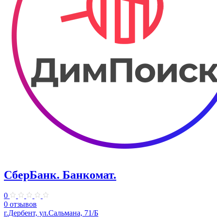
СберБанк. Банкомат.
0
0 отзывов
г.Дербент, ул.​Сальмана, 71/Б