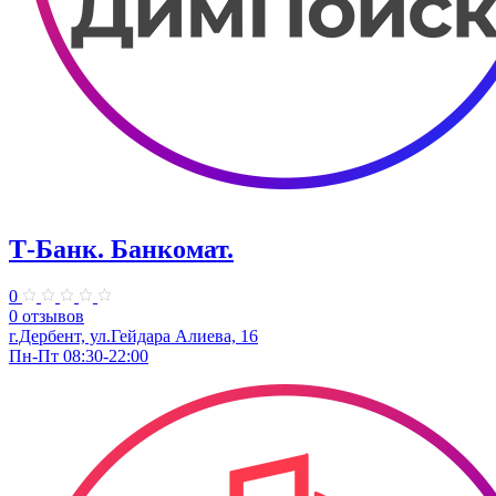
Т-Банк. Банкомат.
0
0 отзывов
г.Дербент, ул.​Гейдара Алиева, 16
Пн-Пт 08:30-22:00