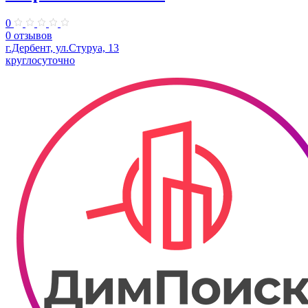
0
0 отзывов
г.Дербент, ул.Стуруа, 13
круглосуточно