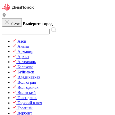
Выберите город
Close
Азов
Анапа
Армавир
Архыз
Астрахань
Балаково
Буйнакск
Владикавказ
Волгоград
Волгодонск
Волжский
Геленджик
Горячий ключ
Грозный
Дербент