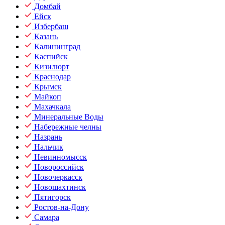
Домбай
Ейск
Избербаш
Казань
Калининград
Каспийск
Кизилюрт
Краснодар
Крымск
Майкоп
Махачкала
Минеральные Воды
Набережные челны
Назрань
Нальчик
Невинномысск
Новороссийск
Новочеркасск
Новошахтинск
Пятигорск
Ростов-на-Дону
Самара