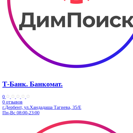
Т-Банк. Банкомат.
0
0 отзывов
г.Дербент, ул.​Хандадаша Тагиева, 35/Е
Пн-Вс 08:00-23:00