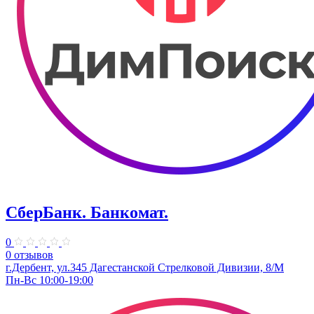
СберБанк. Банкомат.
0
0 отзывов
г.Дербент, ул.345 Дагестанской Стрелковой Дивизии, 8/М
Пн-Вс 10:00-19:00