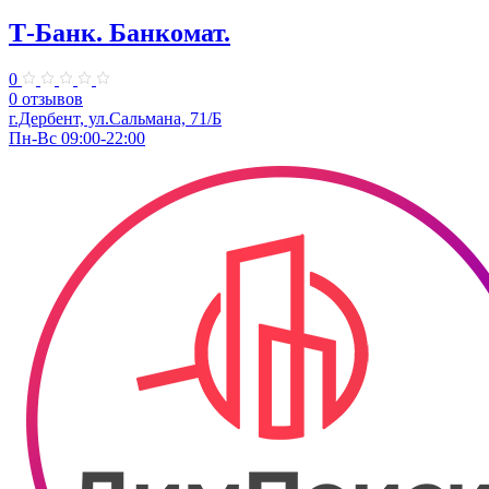
Т-Банк. Банкомат.
0
0 отзывов
г.Дербент, ул.​Сальмана, 71/Б
Пн-Вс 09:00-22:00