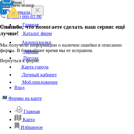
Меню
Выберите номер
Махачкала
8 (993) 666-61-06
Главная
Спасибо, что помогаете сделать наш сервис ещё
Отменить
лучше!
Каталог фирм
Акции/скидки
Мы получили информацию о наличии ошибки в описании
фирмы. В ближайшее время мы ее исправим.
Афиша
Погода
Вернуться к фирме
Карта города
Личный кабинет
Моб.приложение
Вход
Фирмы на карте
Главная
Карта
Избранное