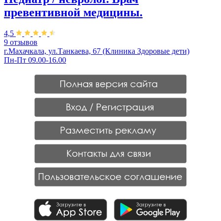
превентивной медицины.
4,5
9 отзывов
г.Махачкала, ул.Танкаева, 67 (Клиника Здоровые дети)
Пн-Пт 09.00-16.00