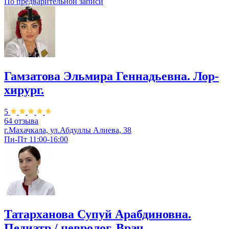
По предварительной записи
Гамзатова Эльмира Геннадьевна. Лор-
хирург.
5
64 отзыва
г.Махачкала, ул.Абдуллы Алиева, 38
Пн-Пт 11:00-16:00
Татарханова Супуй Арабдиновна.
Педиатр / невролог. Врач