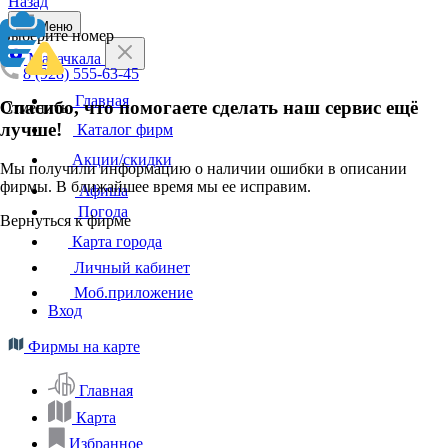
Назад
Меню
Выберите номер
Махачкала
8 (928) 555-63-45
Главная
Спасибо, что помогаете сделать наш сервис ещё
Отменить
лучше!
Каталог фирм
Акции/скидки
Мы получили информацию о наличии ошибки в описании
фирмы. В ближайшее время мы ее исправим.
Афиша
Погода
Вернуться к фирме
Карта города
Личный кабинет
Моб.приложение
Вход
Фирмы на карте
Главная
Карта
Избранное