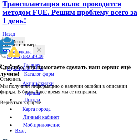
Трансплантация волос проводится
методом FUE. Решим проблему всего за
1 день!
Назад
Меню
Выберите номер
Махачкала
8 (928) 682-49-49
Главная
Спасибо, что помогаете сделать наш сервис ещё
8 (928) 682-59-59
лучше!
Каталог фирм
Отменить
Акции/скидки
Мы получили информацию о наличии ошибки в описании
фирмы. В ближайшее время мы ее исправим.
Афиша
Погода
Вернуться к фирме
Карта города
Личный кабинет
Моб.приложение
Вход