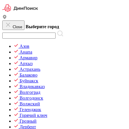
Выберите город
Close
Азов
Анапа
Армавир
Архыз
Астрахань
Балаково
Буйнакск
Владикавказ
Волгоград
Волгодонск
Волжский
Геленджик
Горячий ключ
Грозный
Дербент