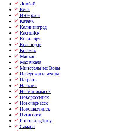
Домбай
Ейск
Избербаш
Казань
Калининград
Каспийск
Кизилюрт
Краснодар
Крымск
Майкоп
Махачкала
Минеральные Воды
Набережные челны
Назрань
Нальчик
Невинномысск
Новороссийск
Новочеркасск
Новошахтинск
Пятигорск
Ростов-на-Дону
Самара