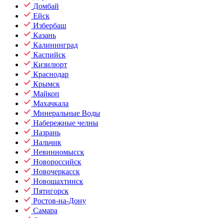
Домбай
Ейск
Избербаш
Казань
Калининград
Каспийск
Кизилюрт
Краснодар
Крымск
Майкоп
Махачкала
Минеральные Воды
Набережные челны
Назрань
Нальчик
Невинномысск
Новороссийск
Новочеркасск
Новошахтинск
Пятигорск
Ростов-на-Дону
Самара