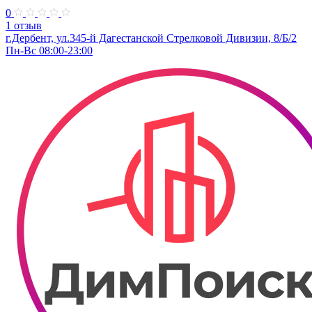
0
1 отзыв
г.Дербент, ​ул.345-й Дагестанской Стрелковой Дивизии, 8/Б/2
Пн-Вс 08:00-23:00