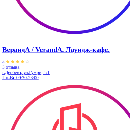
ВерандА / VerandA. ​Лаундж-кафе.
4
3 отзыва
г.Дербент, ул.Гумри, 1/1
Пн-Вс 09:30-23:00