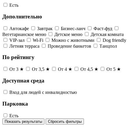
Есть
Дополнительно
Автокафе
Завтрак
Бизнес-ланч
Фаст-фуд
Вегетарианское меню
Детское меню
Детская комната
VIP-зал
Wi-Fi
Можно с животными
Dog friendly
Летняя терраса
Проведение банкетов
Танцпол
По рейтингу
От 3 ★
От 3,5 ★
От 4 ★
От 4,5 ★
От 5 ★
Доступная среда
Вход для людей с инвалидностью
Парковка
Есть
Показать результаты
Сбросить фильтры