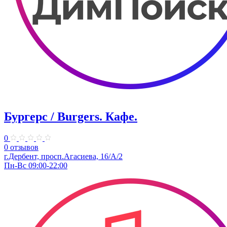
Бургерс / Burgers. Кафе.
0
0 отзывов
г.Дербент, ​просп.Агасиева, 16/А/2
Пн-Вс 09:00-22:00