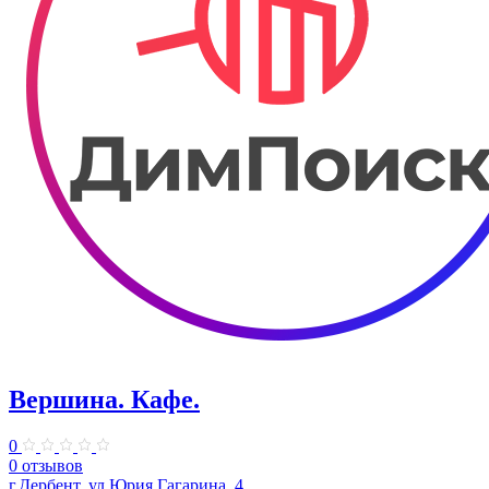
Вершина. Кафе.
0
0 отзывов
г.Дербент, ул.Юрия Гагарина, 4