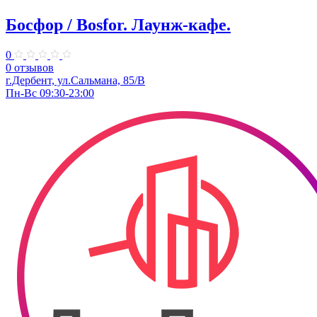
Босфор / Bosfor. ​Лаунж-кафе.
0
0 отзывов
г.Дербент, ул.​Сальмана, 85/В
Пн-Вс 09:30-23:00