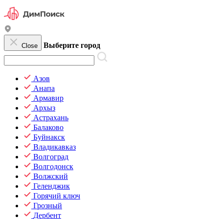
Выберите город
Close
Азов
Анапа
Армавир
Архыз
Астрахань
Балаково
Буйнакск
Владикавказ
Волгоград
Волгодонск
Волжский
Геленджик
Горячий ключ
Грозный
Дербент