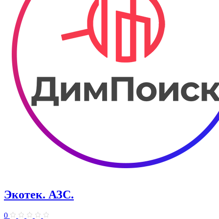
Экотек. АЗС.
0