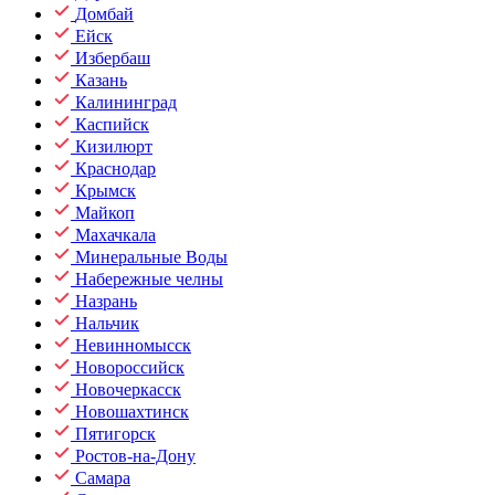
Домбай
Ейск
Избербаш
Казань
Калининград
Каспийск
Кизилюрт
Краснодар
Крымск
Майкоп
Махачкала
Минеральные Воды
Набережные челны
Назрань
Нальчик
Невинномысск
Новороссийск
Новочеркасск
Новошахтинск
Пятигорск
Ростов-на-Дону
Самара