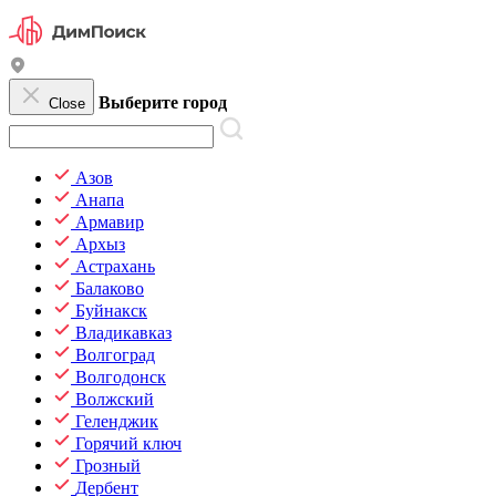
Выберите город
Close
Азов
Анапа
Армавир
Архыз
Астрахань
Балаково
Буйнакск
Владикавказ
Волгоград
Волгодонск
Волжский
Геленджик
Горячий ключ
Грозный
Дербент