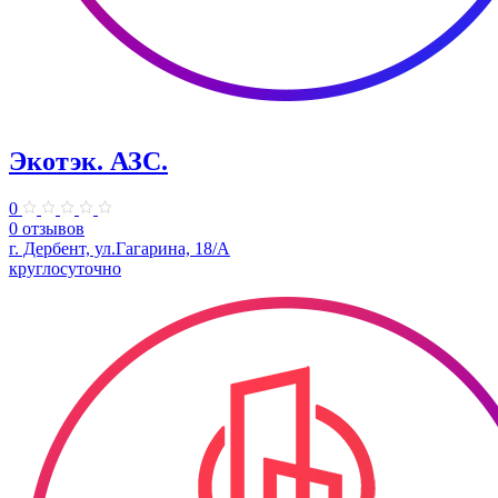
Экотэк. АЗС.
0
0 отзывов
г. Дербент, ул.Гагарина, 18/А
круглосуточно