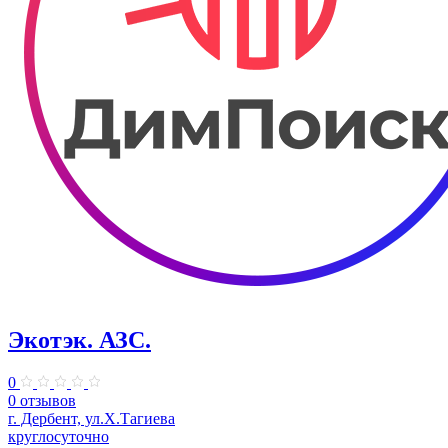
Экотэк. АЗС.
0
0 отзывов
г. Дербент, ул.Х.Тагиева
круглосуточно